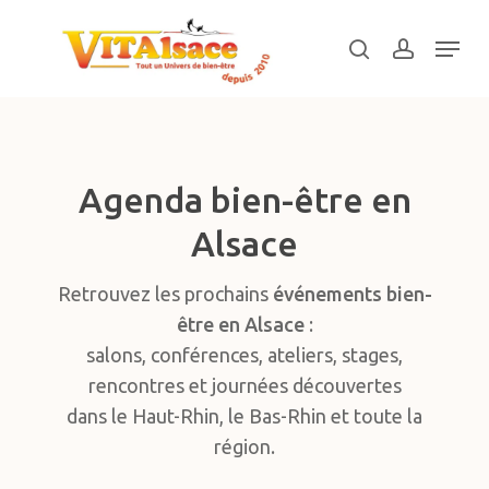
Skip
Menu
to
search
account
main
Close
content
Menu
Agenda bien-être en
Alsace
Retrouvez les prochains
événements bien-
être en Alsace
:
salons, conférences, ateliers, stages,
rencontres et journées découvertes
dans le Haut-Rhin, le Bas-Rhin et toute la
région.