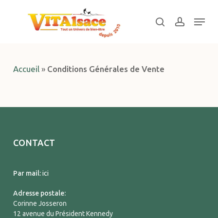
Skip
Menu
to
search
account
main
Close
content
Menu
Accueil
»
Conditions Générales de Vente
CONTACT
Par mail:
ici
Adresse postale:
Corinne Josseron
12 avenue du Président Kennedy