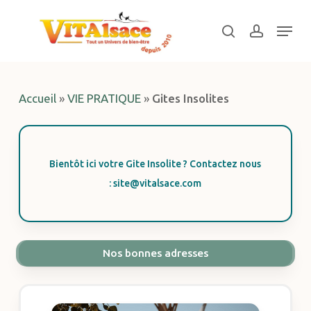
Skip
Menu
to
search
account
main
Close
content
Menu
Accueil
»
VIE PRATIQUE
»
Gites Insolites
Bientôt ici votre Gite Insolite ? Contactez nous
: site@vitalsace.com
Nos bonnes adresses