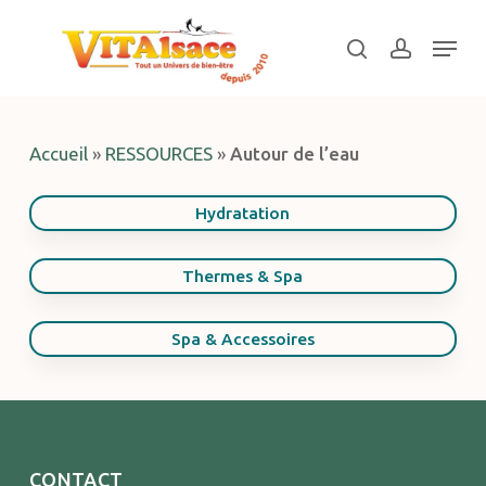
Skip
Menu
to
search
account
main
Close
content
Menu
Accueil
»
RESSOURCES
»
Autour de l’eau
Hydratation
Thermes & Spa
Spa & Accessoires
CONTACT