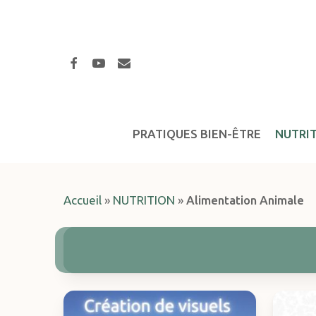
Skip
to
main
facebook
youtube
email
content
PRATIQUES BIEN-ÊTRE
NUTRI
Accueil
»
NUTRITION
»
Alimentation Animale