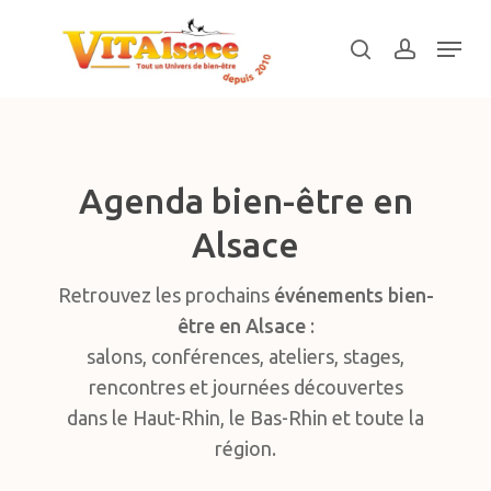
Skip
Menu
to
search
account
main
Close
content
Menu
Agenda bien-être en
Alsace
Retrouvez les prochains
événements bien-
être en Alsace
:
salons, conférences, ateliers, stages,
rencontres et journées découvertes
dans le Haut-Rhin, le Bas-Rhin et toute la
région.