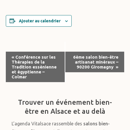
Ajouter au calendrier
Navigation
«
Conférence sur les
6ème salon bien-être
Thérapies de la
artisanat minéraux –
Évènement
Tradition essénienne
90200 Giromagny
»
et égyptienne –
Colmar
Trouver un événement bien-
être en Alsace et au delà
L’agenda Vitalsace rassemble des
salons bien-