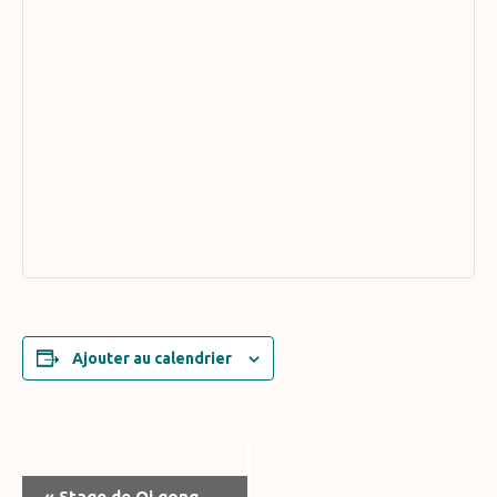
Ajouter au calendrier
Navigation
«
Stage de Qi gong