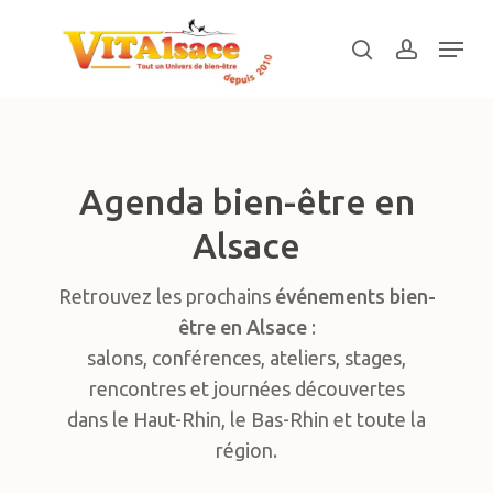
Skip
Menu
to
search
account
main
Close
content
Menu
Agenda bien-être en
Alsace
Retrouvez les prochains
événements bien-
être en Alsace
:
salons, conférences, ateliers, stages,
rencontres et journées découvertes
dans le Haut-Rhin, le Bas-Rhin et toute la
région.