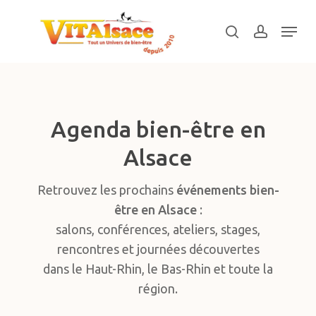
Skip
Menu
to
search
account
main
Close
content
Menu
Agenda bien-être en
Alsace
Retrouvez les prochains
événements bien-
être en Alsace
:
salons, conférences, ateliers, stages,
rencontres et journées découvertes
dans le Haut-Rhin, le Bas-Rhin et toute la
région.