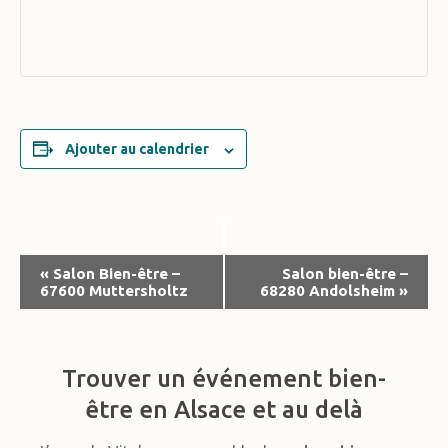
Ajouter au calendrier
Navigation
«
Salon Bien-être –
Salon bien-être –
67600 Muttersholtz
68280 Andolsheim
»
Évènement
Trouver un événement bien-
être en Alsace et au delà