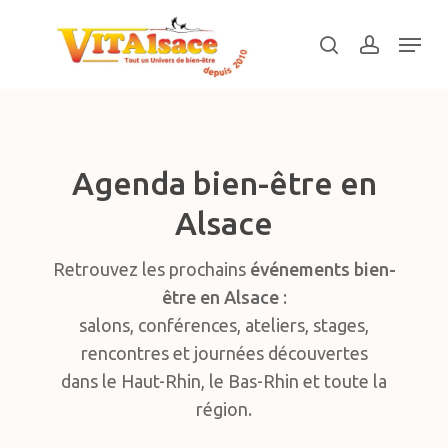
Skip
Menu
to
search
account
main
Close
content
Menu
Agenda bien-être en
Alsace
Retrouvez les prochains
événements bien-
être en Alsace
:
salons, conférences, ateliers, stages,
rencontres et journées découvertes
dans le Haut-Rhin, le Bas-Rhin et toute la
région.