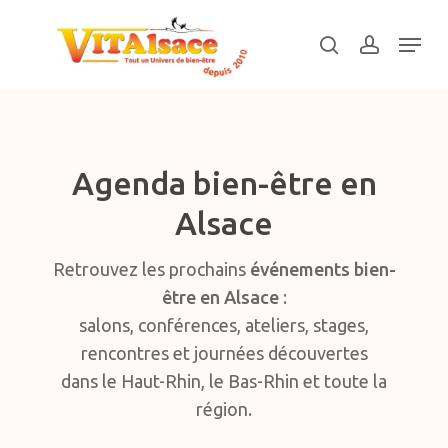
Skip
Menu
to
search
account
main
Close
content
Menu
Agenda bien-être en
Alsace
Retrouvez les prochains
événements bien-
être en Alsace
:
salons, conférences, ateliers, stages,
rencontres et journées découvertes
dans le Haut-Rhin, le Bas-Rhin et toute la
région.