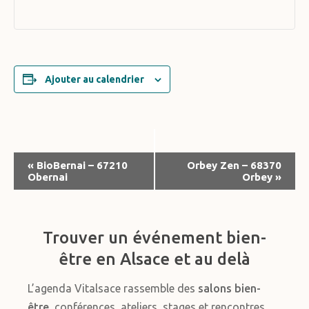
Ajouter au calendrier
Navigation
«
BioBernai – 67210
Orbey Zen – 68370
Obernai
Orbey
»
Évènement
Trouver un événement bien-
être en Alsace et au delà
L’agenda Vitalsace rassemble des
salons bien-
être
, conférences, ateliers, stages et rencontres