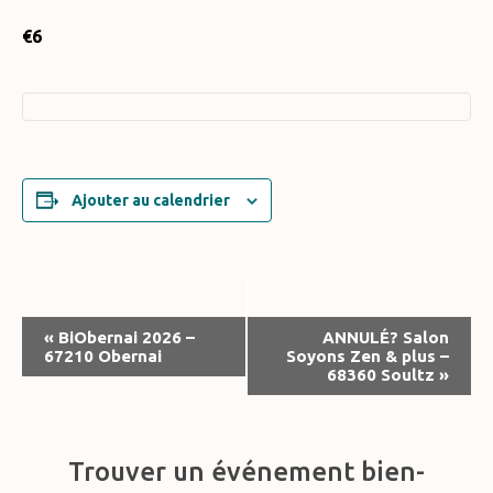
€6
Ajouter au calendrier
Navigation
«
BiObernai 2026 –
ANNULÉ? Salon
67210 Obernai
Soyons Zen & plus –
Évènement
68360 Soultz
»
Trouver un événement bien-