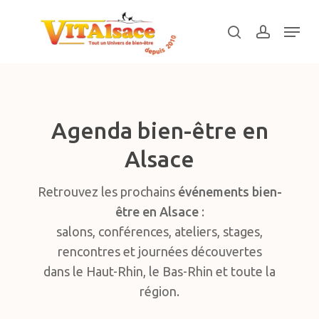
Skip
Menu
to
search
account
main
Close
content
Menu
Agenda bien-être en
Alsace
Retrouvez les prochains
événements bien-
être en Alsace
:
salons, conférences, ateliers, stages,
rencontres et journées découvertes
dans le Haut-Rhin, le Bas-Rhin et toute la
région.