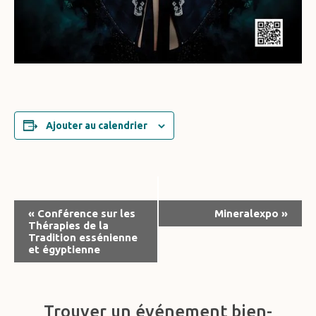
Ajouter au calendrier
Navigation
«
Conférence sur les
Mineralexpo
»
Thérapies de la
Évènement
Tradition essénienne
et égyptienne
Trouver un événement bien-