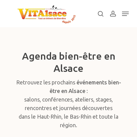
Skip
Menu
to
search
account
main
Close
content
Menu
Agenda bien-être en
Alsace
Retrouvez les prochains
événements bien-
être en Alsace
:
salons, conférences, ateliers, stages,
rencontres et journées découvertes
dans le Haut-Rhin, le Bas-Rhin et toute la
région.