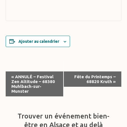
Ajouter au calendrier
Navigation
«
ANNULÉ – Festival
Fête du Printemps –
Zen Altitude – 68380
68820 Kruth
»
Évènement
Muhlbach-sur-
Munster
Trouver un événement bien-
être en Alsace et au delà