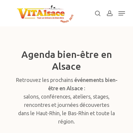
Skip
Menu
to
search
account
main
Close
content
Menu
Agenda bien-être en
Alsace
Retrouvez les prochains
événements bien-
être en Alsace
:
salons, conférences, ateliers, stages,
rencontres et journées découvertes
dans le Haut-Rhin, le Bas-Rhin et toute la
région.