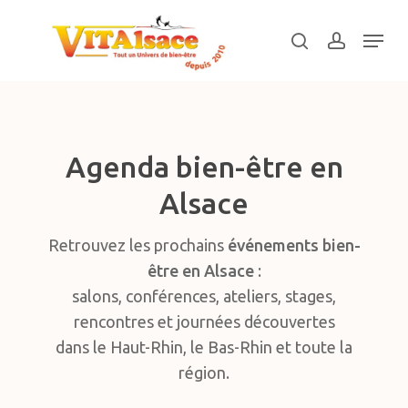
Skip
Menu
to
search
account
main
Close
content
Menu
Agenda bien-être en
Alsace
Retrouvez les prochains
événements bien-
être en Alsace
:
salons, conférences, ateliers, stages,
rencontres et journées découvertes
dans le Haut-Rhin, le Bas-Rhin et toute la
région.