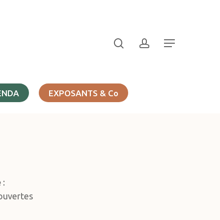
search
account
Menu
ENDA
EXPOSANTS & Co
e
:
couvertes