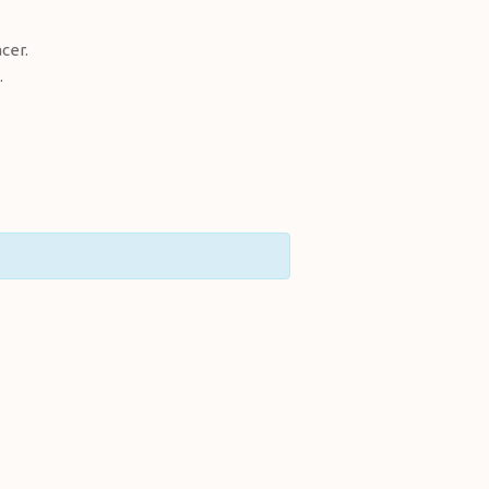
cer.
.