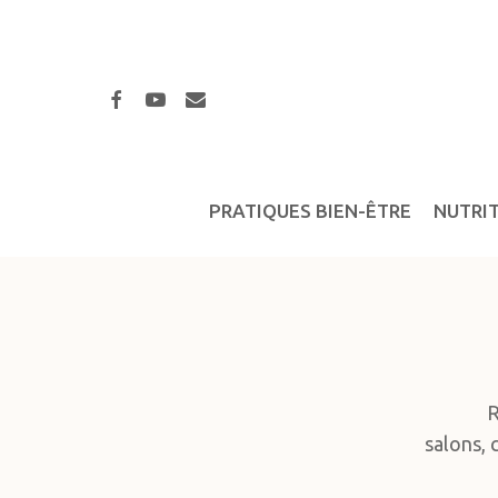
Skip
to
main
facebook
youtube
email
content
PRATIQUES BIEN-ÊTRE
NUTRI
R
salons, 