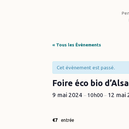
Pen
Hit enter to search or ESC to close
« Tous les Évènements
Cet évènement est passé.
Foire éco bio d’Als
9 mai 2024
12 mai
10h00
–
–
€7
entrée