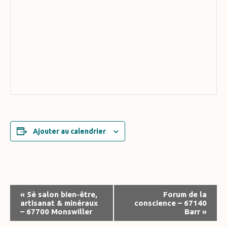
Ajouter au calendrier
Navigation
«
5è salon bien-être,
Forum de la
artisanat & minéraux
conscience – 67140
Évènement
– 67700 Monswiller
Barr
»