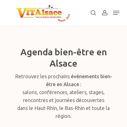
Skip
Menu
to
search
account
main
Close
content
Menu
Agenda bien-être en
Alsace
Retrouvez les prochains
événements bien-
être en Alsace
:
salons, conférences, ateliers, stages,
rencontres et journées découvertes
dans le Haut-Rhin, le Bas-Rhin et toute la
région.