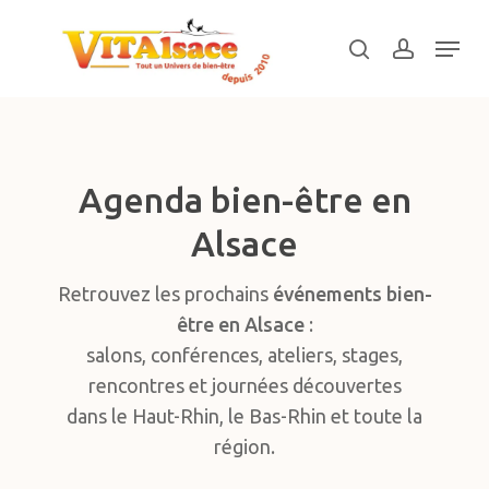
Skip
Menu
to
search
account
main
Close
content
Menu
Agenda bien-être en
Alsace
Retrouvez les prochains
événements bien-
être en Alsace
:
salons, conférences, ateliers, stages,
rencontres et journées découvertes
dans le Haut-Rhin, le Bas-Rhin et toute la
région.