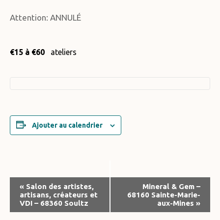
Attention: ANNULÉ
€15 à €60
ateliers
Ajouter au calendrier
Navigation
«
Salon des artistes,
Mineral & Gem –
artisans, créateurs et
68160 Sainte-Marie-
Évènement
VDI – 68360 Soultz
aux-Mines
»