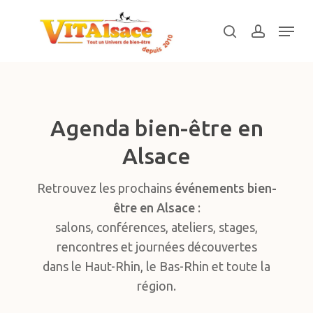
Skip
Menu
to
search
account
main
Close
content
Menu
Agenda bien-être en
Alsace
Retrouvez les prochains
événements bien-
être en Alsace
:
salons, conférences, ateliers, stages,
rencontres et journées découvertes
dans le Haut-Rhin, le Bas-Rhin et toute la
région.