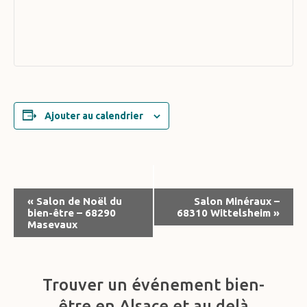
Ajouter au calendrier
Navigation
«
Salon de Noël du
Salon Minéraux –
bien-être – 68290
68310 Wittelsheim
»
Évènement
Masevaux
Trouver un événement bien-
être en Alsace et au delà