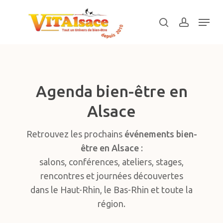
Skip
Menu
to
search
account
main
Close
content
Menu
Agenda bien-être en
Alsace
Retrouvez les prochains
événements bien-
être en Alsace
:
salons, conférences, ateliers, stages,
rencontres et journées découvertes
dans le Haut-Rhin, le Bas-Rhin et toute la
région.