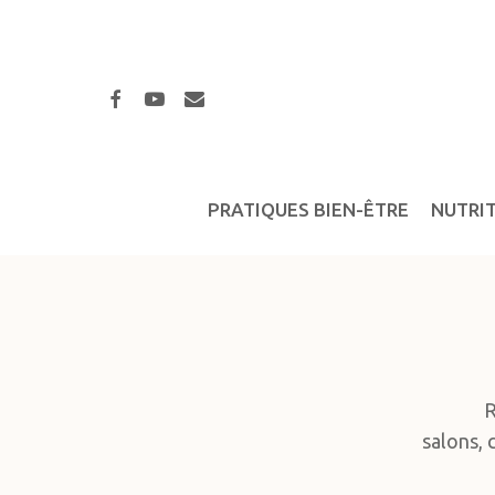
Skip
to
main
facebook
youtube
email
content
PRATIQUES BIEN-ÊTRE
NUTRI
R
salons, 