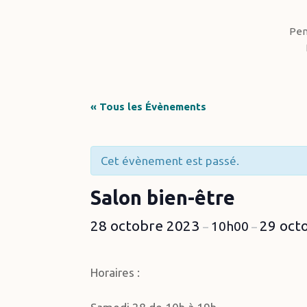
Pen
« Tous les Évènements
Cet évènement est passé.
Salon bien-être
28 octobre 2023
29 oct
10h00
–
–
Horaires :
Hit enter to search or ESC to close