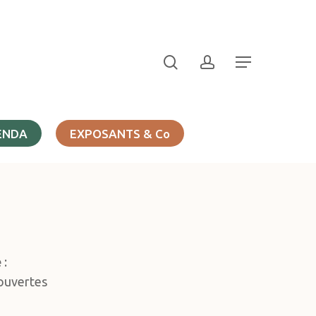
search
account
Menu
ENDA
EXPOSANTS & Co
e
:
couvertes