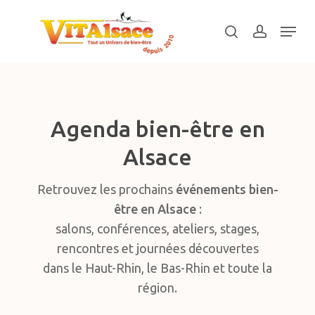
Skip
Menu
to
search
account
main
Close
content
Menu
Agenda bien-être en
Alsace
Retrouvez les prochains
événements bien-
être en Alsace
:
salons, conférences, ateliers, stages,
rencontres et journées découvertes
dans le Haut-Rhin, le Bas-Rhin et toute la
région.