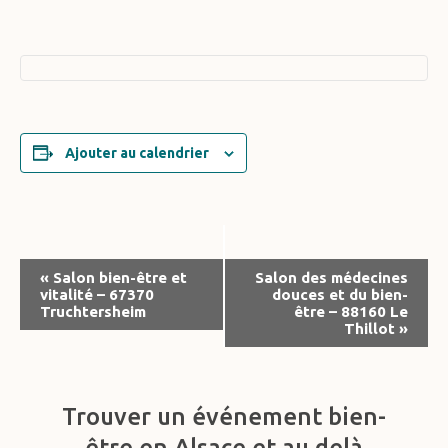
Ajouter au calendrier
Navigation
«
Salon bien-être et
Salon des médecines
vitalité – 67370
douces et du bien-
Évènement
Truchtersheim
être – 88160 Le
Thillot
»
Trouver un événement bien-
être en Alsace et au delà