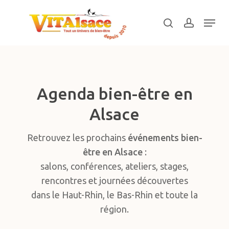
Skip
Menu
to
search
account
main
Close
content
Menu
Agenda bien-être en
Alsace
Retrouvez les prochains
événements bien-
être en Alsace
:
salons, conférences, ateliers, stages,
rencontres et journées découvertes
dans le Haut-Rhin, le Bas-Rhin et toute la
région.