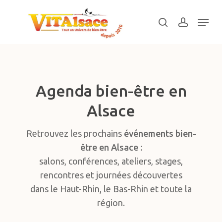
Skip
Menu
to
search
account
main
Close
content
Menu
Agenda bien-être en
Alsace
Retrouvez les prochains
événements bien-
être en Alsace
:
salons, conférences, ateliers, stages,
rencontres et journées découvertes
dans le Haut-Rhin, le Bas-Rhin et toute la
région.