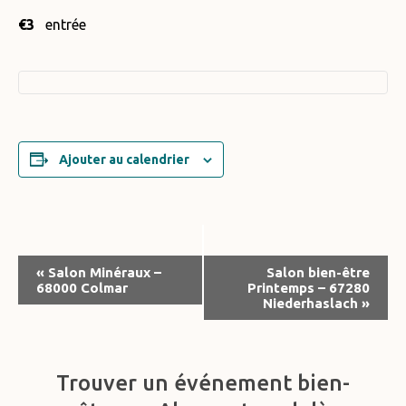
€3
entrée
Ajouter au calendrier
Navigation
«
Salon Minéraux –
Salon bien-être
68000 Colmar
Printemps – 67280
Évènement
Niederhaslach
»
Trouver un événement bien-