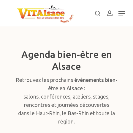
Skip
Menu
to
search
account
main
Close
content
Menu
Agenda bien-être en
Alsace
Retrouvez les prochains
événements bien-
être en Alsace
:
salons, conférences, ateliers, stages,
rencontres et journées découvertes
dans le Haut-Rhin, le Bas-Rhin et toute la
région.