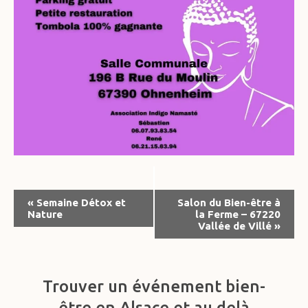
Navigation
«
Semaine Détox et
Salon du Bien-être à
Nature
la Ferme – 67220
Évènement
Vallée de Villé
»
Trouver un événement bien-
être en Alsace et au delà