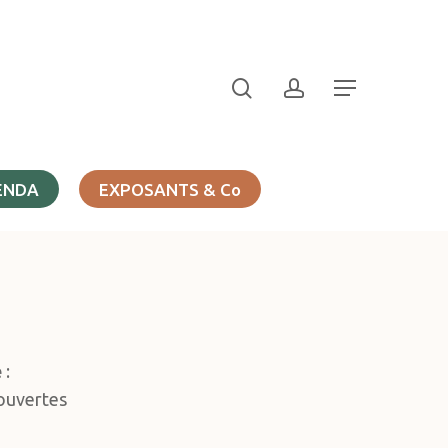
search
account
Menu
ENDA
EXPOSANTS & Co
e
:
couvertes