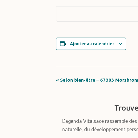
Ajouter au calendrier
«
Salon bien-être – 67303 Morsbron
Navigation
Évènement
Trouve
L’agenda Vitalsace rassemble de
naturelle, du développement personn