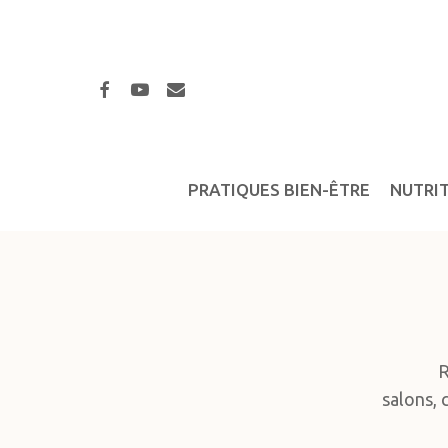
Skip
to
main
facebook
youtube
email
content
PRATIQUES BIEN-ÊTRE
NUTRI
R
salons, 