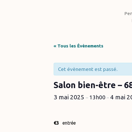
Hit enter to search or ESC to close
Pen
« Tous les Évènements
Cet évènement est passé.
Salon bien-être – 
3 mai 2025
4 mai 
13h00
–
–
€3
entrée