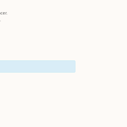
cer.
.