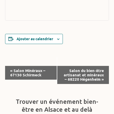
Ajouter au calendrier
Navigation
«
Salon Minéraux –
Salon du bien-être
67130 Schirmeck
artisanat et minéraux
Évènement
– 68220 Hégenheim
»
Trouver un événement bien-
être en Alsace et au delà