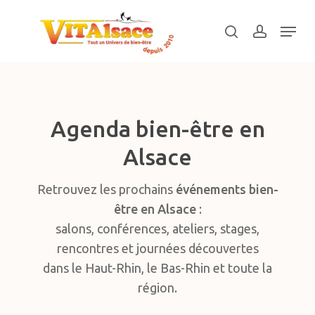
Skip
Menu
to
search
account
main
Close
content
Menu
Agenda bien-être en
Alsace
Retrouvez les prochains
événements bien-
être en Alsace
:
salons, conférences, ateliers, stages,
rencontres et journées découvertes
dans le Haut-Rhin, le Bas-Rhin et toute la
région.