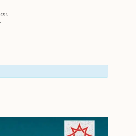
cer.
.