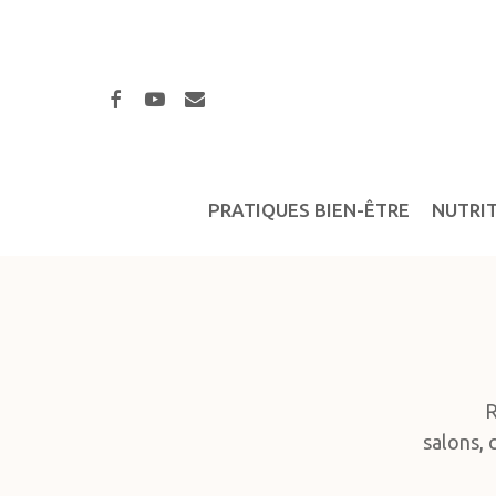
Skip
to
main
facebook
youtube
email
content
PRATIQUES BIEN-ÊTRE
NUTRI
R
salons, 