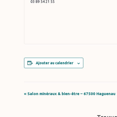
03 89 54 21 55
Ajouter au calendrier
«
Salon minéraux & bien-être – 67500 Haguenau
Navigation
Évènement