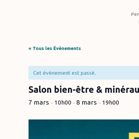
Pen
« Tous les Évènements
Cet évènement est passé.
Salon bien-être & minéra
Hit enter to search or ESC to close
7 mars
8 mars
10h00
19h00
–
–
–