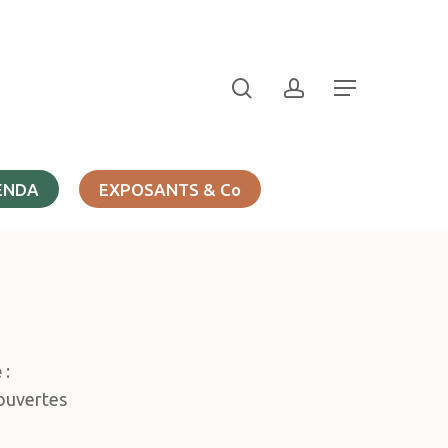
search
account
Menu
ENDA
EXPOSANTS & Co
e
:
couvertes