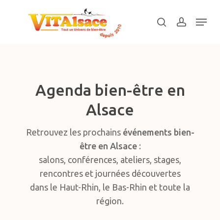
Skip
Menu
to
search
account
main
Close
content
Menu
Agenda bien-être en
Alsace
Retrouvez les prochains
événements bien-
être en Alsace
:
salons, conférences, ateliers, stages,
rencontres et journées découvertes
dans le Haut-Rhin, le Bas-Rhin et toute la
région.