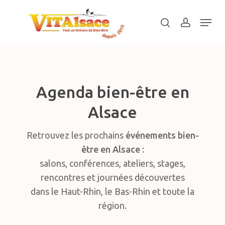
Skip
Menu
to
search
account
main
Close
content
Menu
Agenda bien-être en
Alsace
Retrouvez les prochains
événements bien-
être en Alsace
:
salons, conférences, ateliers, stages,
rencontres et journées découvertes
dans le Haut-Rhin, le Bas-Rhin et toute la
région.