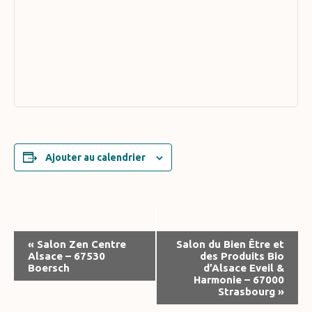
Ajouter au calendrier
Navigation
«
Salon Zen Centre
Salon du Bien Être et
Alsace – 67530
des Produits Bio
Évènement
Boersch
d’Alsace Eveil &
Harmonie – 67000
Strasbourg
»