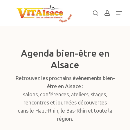
Skip
Menu
to
search
account
main
Close
content
Menu
Agenda bien-être en
Alsace
Retrouvez les prochains
événements bien-
être en Alsace
:
salons, conférences, ateliers, stages,
rencontres et journées découvertes
dans le Haut-Rhin, le Bas-Rhin et toute la
région.