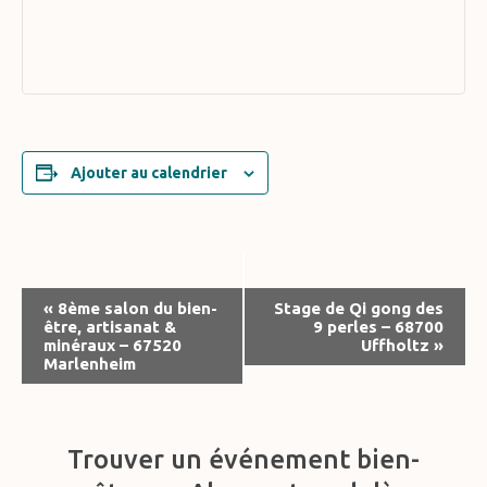
Ajouter au calendrier
Navigation
«
8ème salon du bien-
Stage de Qi gong des
être, artisanat &
9 perles – 68700
Évènement
minéraux – 67520
Uffholtz
»
Marlenheim
Trouver un événement bien-