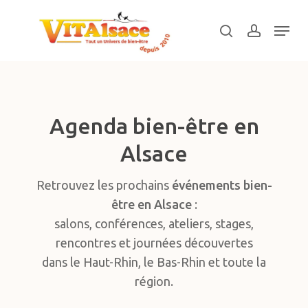
Skip
Menu
to
search
account
main
Close
content
Menu
Agenda bien-être en
Alsace
Retrouvez les prochains
événements bien-
être en Alsace
:
salons, conférences, ateliers, stages,
rencontres et journées découvertes
dans le Haut-Rhin, le Bas-Rhin et toute la
région.