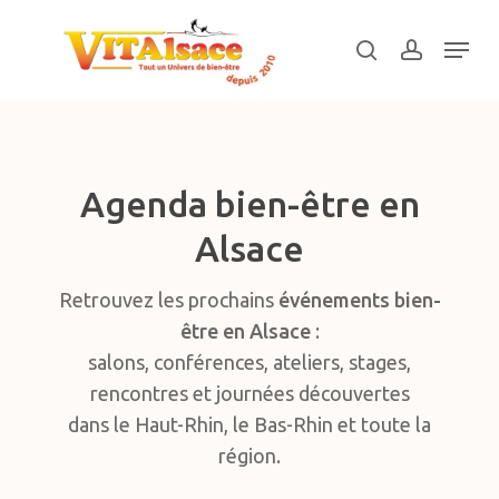
Skip
Menu
to
search
account
main
Close
content
Menu
Agenda bien-être en
Alsace
Retrouvez les prochains
événements bien-
être en Alsace
:
salons, conférences, ateliers, stages,
rencontres et journées découvertes
dans le Haut-Rhin, le Bas-Rhin et toute la
région.