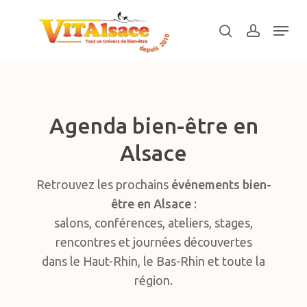
Skip
Menu
to
search
account
main
Close
content
Menu
Agenda bien-être en
Alsace
Retrouvez les prochains
événements bien-
être en Alsace
:
salons, conférences, ateliers, stages,
rencontres et journées découvertes
dans le Haut-Rhin, le Bas-Rhin et toute la
région.