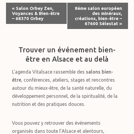
Navigation
«
Salon Orbey Zen,
8ème salon européen
Voyances & Bien-être
des minéraux,
Évènement
– 68370 Orbey
créations, bien-être –
67600 Sélestat
»
Trouver un événement bien-
être en Alsace et au delà
L’agenda Vitalsace rassemble des
salons bien-
être
, conférences, ateliers, stages et rencontres
autour du mieux-être, de la santé naturelle, du
développement personnel, de la spiritualité, de la
nutrition et des pratiques douces.
Vous pouvez y retrouver des événements
organisés dans toute l’Alsace et alentours,