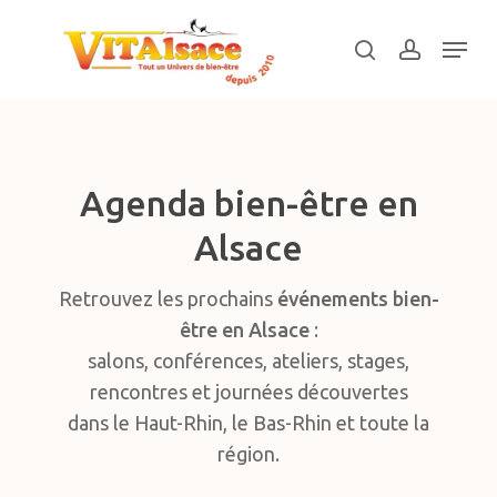
Skip
Menu
to
search
account
main
Close
content
Menu
Agenda bien-être en
Alsace
Retrouvez les prochains
événements bien-
être en Alsace
:
salons, conférences, ateliers, stages,
rencontres et journées découvertes
dans le Haut-Rhin, le Bas-Rhin et toute la
région.