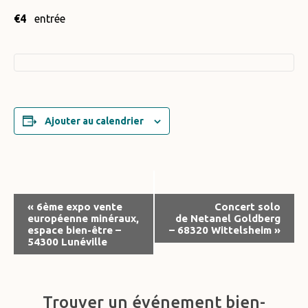
€4
entrée
Ajouter au calendrier
Navigation
«
6ème expo vente
Concert solo
européenne minéraux,
de Netanel Goldberg
Évènement
espace bien-être –
– 68320 Wittelsheim
»
54300 Lunéville
Trouver un événement bien-