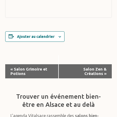
Ajouter au calendrier
Navigation
«
Salon Grimoire et
Salon Zen &
Potions
Créations
»
Évènement
Trouver un événement bien-
être en Alsace et au delà
L’agenda Vitalsace rassemble des
salons bien-