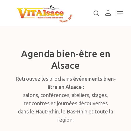
Skip
Menu
to
search
account
main
Close
content
Menu
Agenda bien-être en
Alsace
Retrouvez les prochains
événements bien-
être en Alsace
:
salons, conférences, ateliers, stages,
rencontres et journées découvertes
dans le Haut-Rhin, le Bas-Rhin et toute la
région.