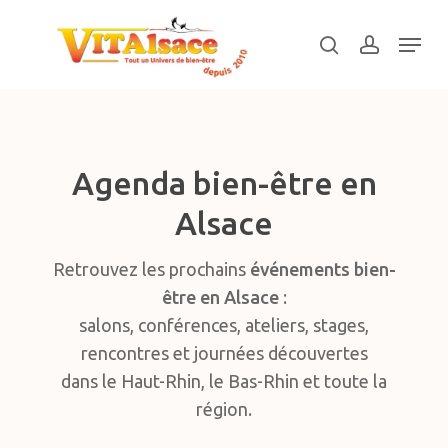
Skip
Menu
to
search
account
main
Close
content
Menu
Agenda bien-être en
Alsace
Retrouvez les prochains
événements bien-
être en Alsace
:
salons, conférences, ateliers, stages,
rencontres et journées découvertes
dans le Haut-Rhin, le Bas-Rhin et toute la
région.