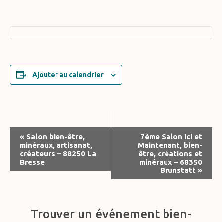
Ajouter au calendrier
Navigation
«
Salon bien-être,
7ème Salon Ici et
minéraux, artisanat,
Maintenant, bien-
Évènement
créateurs – 88250 La
être, créations et
Bresse
minéraux – 68350
Brunstatt
»
Trouver un événement bien-