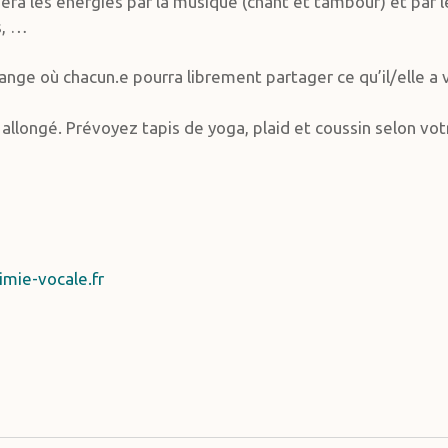
isera les énergies par la musique (chant et tambour) et par
ns, …
nge où chacun.e pourra librement partager ce qu’il/elle a 
 allongé. Prévoyez tapis de yoga, plaid et coussin selon vo
mie-vocale.fr