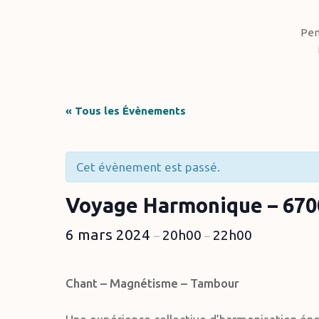
Pen
« Tous les Évènements
Cet évènement est passé.
Voyage Harmonique – 670
6 mars 2024
20h00
22h00
–
–
Chant – Magnétisme – Tambour
Hit enter to search or ESC to close