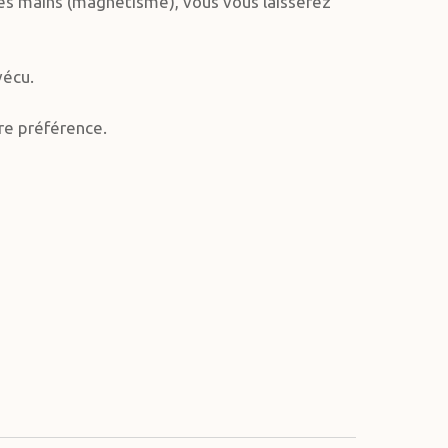
 les mains (magnétisme), vous vous laisserez
vécu.
tre préférence.