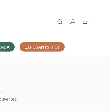
search
account
Menu
ENDA
EXPOSANTS & Co
e
:
couvertes