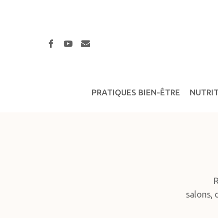
Skip
to
main
facebook
youtube
email
content
PRATIQUES BIEN-ÊTRE
NUTRI
R
salons, 