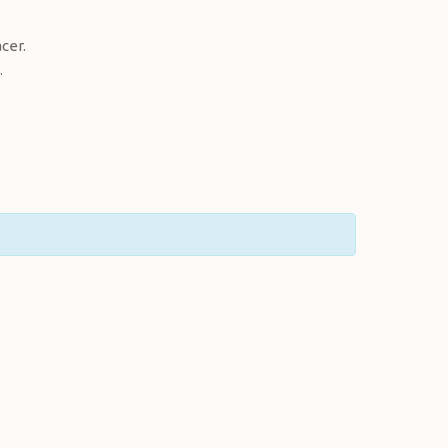
cer.
.