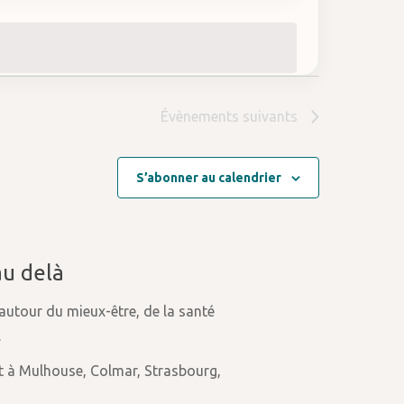
Évènements
suivants
S’abonner au calendrier
au delà
 autour du mieux-être, de la santé
.
t à Mulhouse, Colmar, Strasbourg,