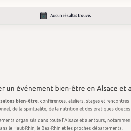
Aucun résultat trouvé.
Notice
r un événement bien-être en Alsace et 
s
salons bien-être
, conférences, ateliers, stages et rencontres
el, de la spiritualité, de la nutrition et des pratiques douces
ements organisés dans toute l’Alsace et alentours, notammen
ans le Haut-Rhin, le Bas-Rhin et les proches départements.