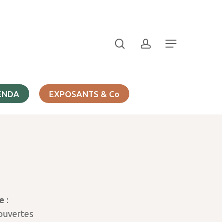
search
account
Menu
ENDA
EXPOSANTS & Co
e
:
couvertes