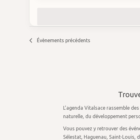
vues
mot-
une
clé.
date.
Évènements
Évènements
précédents
Trouve
L’agenda Vitalsace rassemble de
naturelle, du développement personn
Vous pouvez y retrouver des évén
Sélestat, Haguenau, Saint-Louis, d