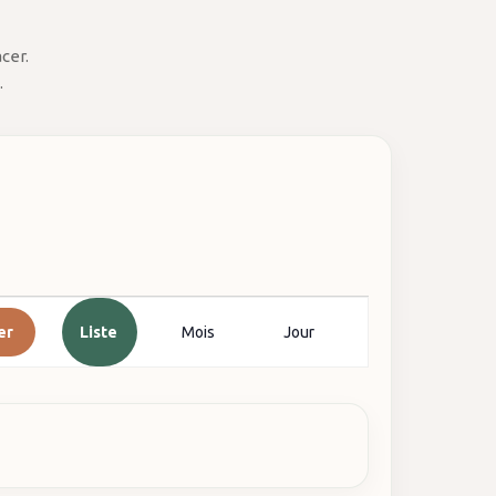
cer.
.
Navigation
er
Liste
Mois
Jour
de
vues
Évènement