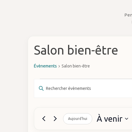
Hit enter to search or ESC to close
Pen
Salon bien-être
Évènements
Salon bien-être
Évènements
Recherche
Saisir
mot-
et
clé.
navigation
Rechercher
À venir
Évènements
Aujourd’hui
de
par
Sélectionnez