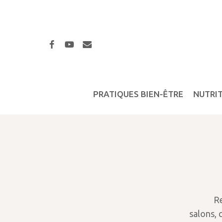
Skip
to
main
facebook
youtube
email
content
PRATIQUES BIEN-ÊTRE
NUTRI
R
salons, 