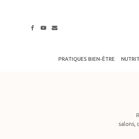
Skip
to
main
facebook
youtube
email
content
PRATIQUES BIEN-ÊTRE
NUTRI
R
salons, 