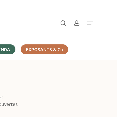
search
account
Menu
ENDA
EXPOSANTS & Co
e
:
couvertes