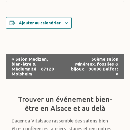
Ajouter au calendrier
Navigation
«
Salon Medizen,
50ème salon
bien-être &
Minéraux, fossiles &
Évènement
Médiumnité – 67120
bijoux – 90000 Belfort
Molsheim
»
Trouver un événement bien-
être en Alsace et au delà
L’agenda Vitalsace rassemble des
salons bien-
être
, conférences, ateliers, stages et rencontres