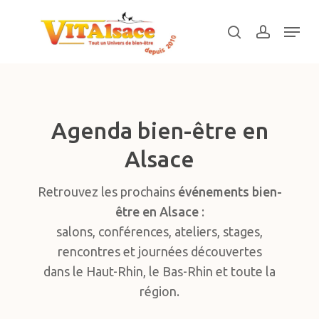
Skip
Menu
to
search
account
main
Close
content
Menu
Agenda bien-être en
Alsace
Retrouvez les prochains
événements bien-
être en Alsace
:
salons, conférences, ateliers, stages,
rencontres et journées découvertes
dans le Haut-Rhin, le Bas-Rhin et toute la
région.