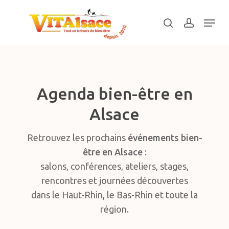
Skip
Menu
to
search
account
main
Close
content
Menu
Agenda bien-être en
Alsace
Retrouvez les prochains
événements bien-
être en Alsace
:
salons, conférences, ateliers, stages,
rencontres et journées découvertes
dans le Haut-Rhin, le Bas-Rhin et toute la
région.