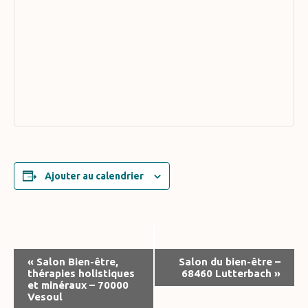
Ajouter au calendrier
Navigation
«
Salon Bien-être,
Salon du bien-être –
thérapies holistiques
68460 Lutterbach
»
Évènement
et minéraux – 70000
Vesoul