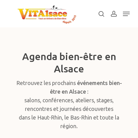
Skip
Menu
to
search
account
main
Close
content
Menu
Agenda bien-être en
Alsace
Retrouvez les prochains
événements bien-
être en Alsace
:
salons, conférences, ateliers, stages,
rencontres et journées découvertes
dans le Haut-Rhin, le Bas-Rhin et toute la
région.