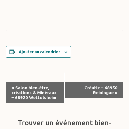
Ajouter au calendrier
Navigation
«
Salon bien-être,
Créatiz – 68950
créations & Minéraux
Reiningue
»
Évènement
– 68920 Wettolsheim
Trouver un événement bien-