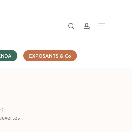
search
account
Menu
ENDA
EXPOSANTS & Co
e
:
couvertes