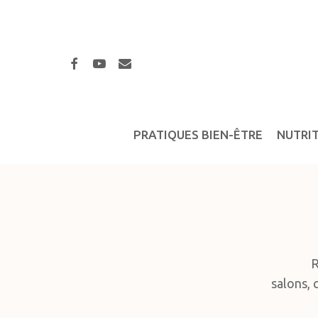
Skip
to
main
facebook
youtube
email
content
PRATIQUES BIEN-ÊTRE
NUTRI
R
salons, 