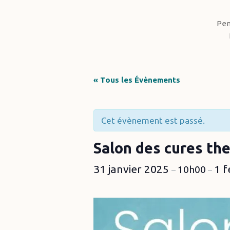
Pen
« Tous les Évènements
Cet évènement est passé.
Hit enter to search or ESC to close
Salon des cures th
31 janvier 2025
1 f
10h00
–
–