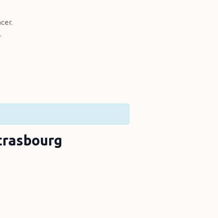
cer.
.
Strasbourg