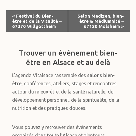
Navigation
«
Festival du Bien-
Salon Medizen, bien-
être et de la Vitalité –
être & Médiumnité –
Évènement
67370 Willgottheim
67120 Molsheim
»
Trouver un événement bien-
être en Alsace et au delà
L’agenda Vitalsace rassemble des
salons bien-
être
, conférences, ateliers, stages et rencontres
autour du mieux-être, de la santé naturelle, du
développement personnel, de la spiritualité, de la
nutrition et des pratiques douces.
Vous pouvez y retrouver des événements
organisés dans toute l’Alsace et alentours,