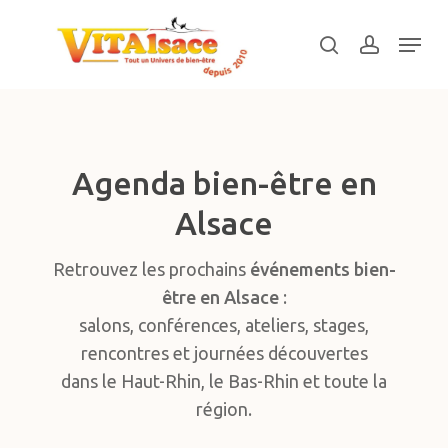
Skip
Menu
to
search
account
main
Close
content
Menu
Agenda bien-être en
Alsace
Retrouvez les prochains
événements bien-
être en Alsace
:
salons, conférences, ateliers, stages,
rencontres et journées découvertes
dans le Haut-Rhin, le Bas-Rhin et toute la
région.