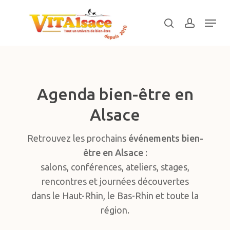
Skip
Menu
to
search
account
main
Close
content
Menu
Agenda bien-être en
Alsace
Retrouvez les prochains
événements bien-
être en Alsace
:
salons, conférences, ateliers, stages,
rencontres et journées découvertes
dans le Haut-Rhin, le Bas-Rhin et toute la
région.