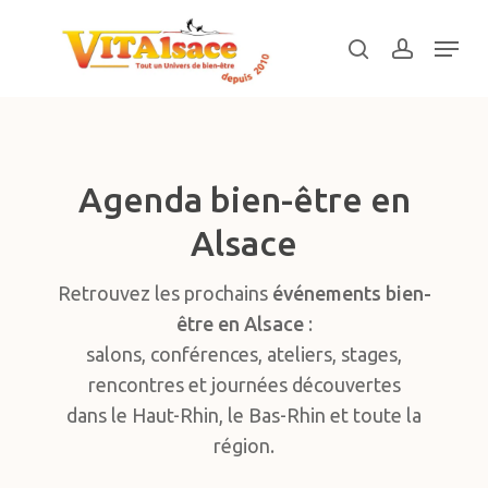
Skip
Menu
to
search
account
main
Close
content
Menu
Agenda bien-être en
Alsace
Retrouvez les prochains
événements bien-
être en Alsace
:
salons, conférences, ateliers, stages,
rencontres et journées découvertes
dans le Haut-Rhin, le Bas-Rhin et toute la
région.