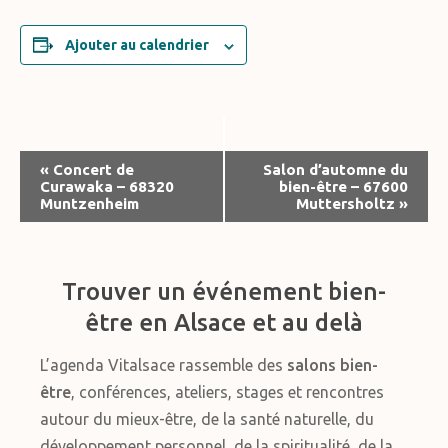
Ajouter au calendrier
Navigation
«
Concert de
Salon d’automne du
Curawaka – 68320
bien-être – 67600
Évènement
Muntzenheim
Muttersholtz
»
Trouver un événement bien-
être en Alsace et au delà
L’agenda Vitalsace rassemble des
salons bien-
être
, conférences, ateliers, stages et rencontres
autour du mieux-être, de la santé naturelle, du
développement personnel, de la spiritualité, de la