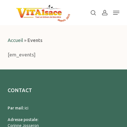
Skip
Menu
to
search
account
main
Close
content
Menu
Accueil
»
Events
[em_events]
CONTACT
Par mail:
ici
Adresse postale:
Corinne Josseron