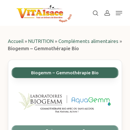
Skip
Menu
to
search
account
main
Close
content
Menu
Accueil
»
NUTRITION
»
Compléments alimentaires
»
Biogemm – Gemmothérapie Bio
Biogemm – Gemmothérapie Bio