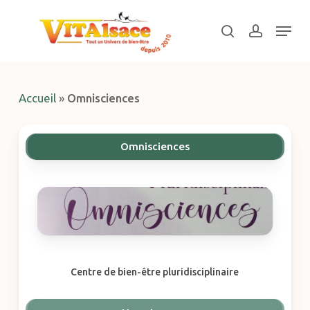
Skip
Menu
to
search
account
main
Close
content
Menu
Accueil
»
Omnisciences
Omnisciences
Centre de bien-être pluridisciplinaire