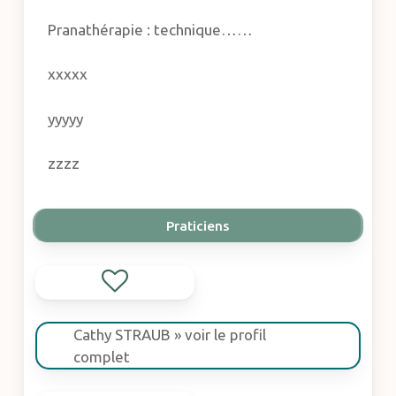
Pranathérapie : technique……
xxxxx
yyyyy
zzzz
Praticiens
Cathy STRAUB » voir le profil
complet