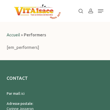
Skip
Menu
to
search
account
main
Close
content
Menu
Accueil
»
Performers
[em_performers]
CONTACT
Par mail:
ici
Adresse postale:
Corinne Josseron